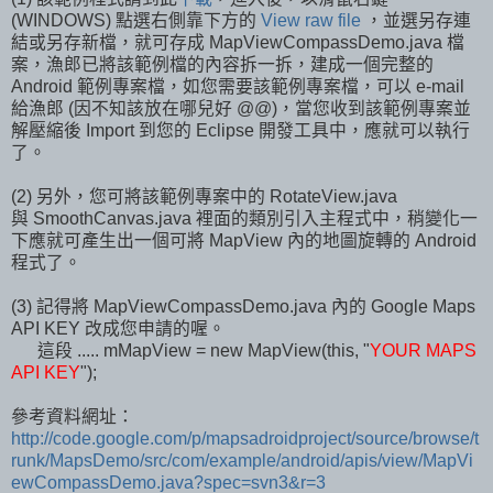
(WINDOWS) 點選右側靠下方的
View raw file
，並選另存連
結或另存新檔，就可存成 MapViewCompassDemo.java 檔
案，漁郎已將該範例檔的內容拆一拆，建成一個完整的
Android 範例專案檔，如您需要該範例專案檔，可以 e-mail
給漁郎 (因不知該放在哪兒好 @@)，當您收到該範例專案並
解壓縮後 Import 到您的 Eclipse 開發工具中，應就可以執行
了。
(2) 另外，您可將該範例專案中的 RotateView.java
與 SmoothCanvas.java 裡面的類別引入主程式中，稍變化一
下應就可產生出一個可將 MapView 內的地圖旋轉的 Android
程式了。
(3) 記得將 MapViewCompassDemo.java 內的 Google Maps
API KEY 改成您申請的喔。
這段 ..... mMapView = new MapView(this, "
YOUR MAPS
API KEY
");
參考資料網址：
http://code.google.com/p/mapsadroidproject/source/browse/t
runk/MapsDemo/src/com/example/android/apis/view/MapVi
ewCompassDemo.java?spec=svn3&r=3