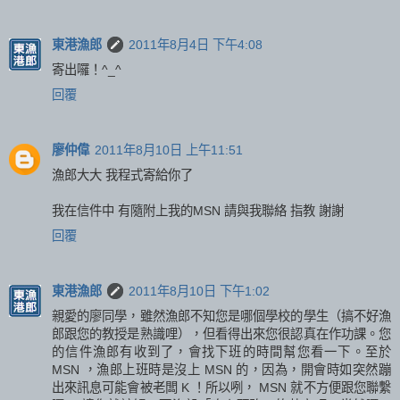
東港漁郎
2011年8月4日 下午4:08
寄出囉！^_^
回覆
廖仲偉
2011年8月10日 上午11:51
漁郎大大 我程式寄給你了
我在信件中 有隨附上我的MSN 請與我聯絡 指教 謝謝
回覆
東港漁郎
2011年8月10日 下午1:02
親愛的廖同學，雖然漁郎不知您是哪個學校的學生（搞不好漁
郎跟您的教授是熟識哩），但看得出來您很認真在作功課。您
的信件漁郎有收到了，會找下班的時間幫您看一下。至於
MSN ，漁郎上班時是沒上 MSN 的，因為，開會時如突然蹦
出來訊息可能會被老闆 K ！所以咧， MSN 就不方便跟您聯繫