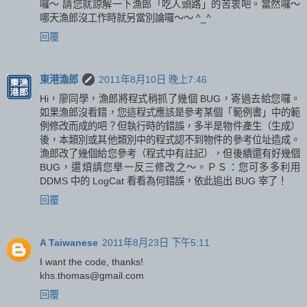
囉～ 請您就諒解一下漁郎「吃人頭路」的苦衷吧。當然囉～
哪天漁郎沒工作時就另當別論囉～～ ^_^
回覆
東港漁郎
2011年8月10日 晚上7:46
Hi，廖同學，漁郎將程式稍抓了幾個 BUG，寄過去給您囉。
如果漁郎沒看錯，您這程式應該是參考某個「範例書」中的範
例修改而成的吧？但執行時的錯誤，多半是物件產生（生成）
後，本類別或其他類別中的程式認不到物件的參考位址造成。
漁郎改了幾個給您參考（程式中有註記），但後續還有好幾個
BUG，還煩請您舉一反三修改之～。ＰＳ：您可多多利用
DDMS 中的 LogCat 看看為何錯誤，依此追出 BUG 宰了！
回覆
A Taiwanese
2011年8月23日 下午5:11
I want the code, thanks!
khs.thomas@gmail.com
回覆