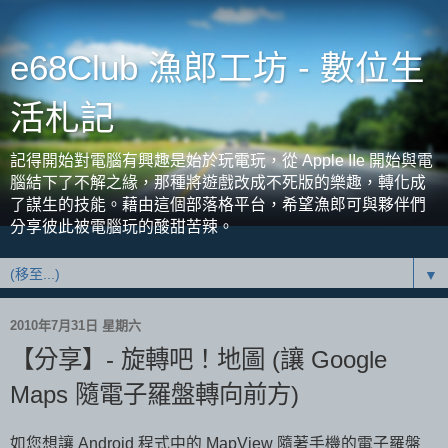
e68Club 漁郎工坊 - 數位生
活札記
記得開始對電腦有興趣是始於玩電玩，從 Apple IIe 開始與電
腦結下了不解之緣，那種將遊戲改成不死版的樂趣，轉化成
了謀生的技能。藉由這個部落格平台，希望漁郎可與夥伴們
分享彼此被電腦玩的酸甜苦辣。
▼
2010年7月31日 星期六
【分享】- 旋轉吧！地圖 (讓 Google
Maps 隨電子羅盤轉向前方)
如您想讓 Android 程式中的 MapView 隨著手機的電子羅盤