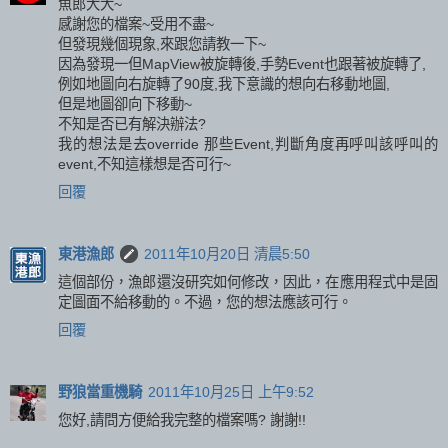
魚郎大大~
感謝您的檔案~受用不盡~
但發現幾個現象,來跟您請教一下~
因為發現一但MapView被旋轉後,手勢Event也跟著被旋轉了,
例如地圖向右旋轉了90度,我下意識的想向右移動地圖,
但是地圖卻向下移動~
不知是否已有解決辦法?
我的想法是去override 那些Event,判斷角度再呼叫該呼叫的
event,不知這樣想是否可行~
回覆
東港漁郎
2011年10月20日 清晨5:50
這個部份，漁郎還沒研究如何修改，因此，在應用程式中是固
定圖面不給移動的。不過，您的想法應該可行。
回覆
野狼當重機騎
2011年10月25日 上午9:52
您好,請問方便給我完整的檔案嗎? 謝謝!!