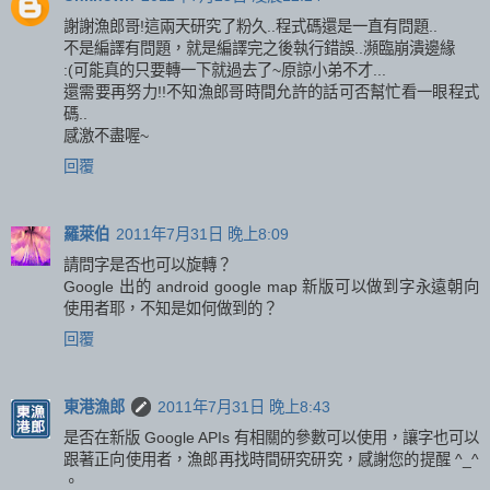
謝謝漁郎哥!這兩天研究了粉久..程式碼還是一直有問題..
不是編譯有問題，就是編譯完之後執行錯誤..瀕臨崩潰邊緣
:(可能真的只要轉一下就過去了~原諒小弟不才...
還需要再努力!!不知漁郎哥時間允許的話可否幫忙看一眼程式
碼..
感激不盡喔~
回覆
羅萊伯
2011年7月31日 晚上8:09
請問字是否也可以旋轉？
Google 出的 android google map 新版可以做到字永遠朝向
使用者耶，不知是如何做到的？
回覆
東港漁郎
2011年7月31日 晚上8:43
是否在新版 Google APIs 有相關的參數可以使用，讓字也可以
跟著正向使用者，漁郎再找時間研究研究，感謝您的提醒 ^_^
。