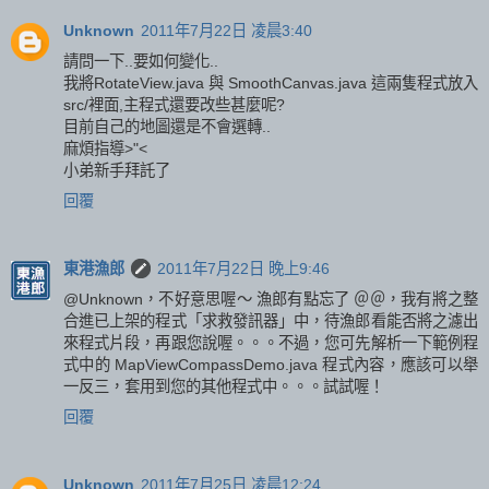
Unknown
2011年7月22日 凌晨3:40
請問一下..要如何變化..
我將RotateView.java 與 SmoothCanvas.java 這兩隻程式放入
src/裡面,主程式還要改些甚麼呢?
目前自己的地圖還是不會選轉..
麻煩指導>"<
小弟新手拜託了
回覆
東港漁郎
2011年7月22日 晚上9:46
@Unknown，不好意思喔～ 漁郎有點忘了 ＠＠，我有將之整
合進已上架的程式「求救發訊器」中，待漁郎看能否將之濾出
來程式片段，再跟您說喔。。。不過，您可先解析一下範例程
式中的 MapViewCompassDemo.java 程式內容，應該可以舉
一反三，套用到您的其他程式中。。。試試喔！
回覆
Unknown
2011年7月25日 凌晨12:24