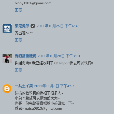
bibby1101@gmail.com
回覆
東港漁郎
2011年10月25日 下午4:37
寄出囉～ ^^
回覆
野狼當重機騎
2011年10月28日 下午3:10
謝謝您唷!! 我已經收到了XD Import進去可以執行!!
回覆
ㄧ共土イ桀
2011年11月8日 下午4:57
這樣的教學真的造福了很多人~
小弟也希望可以請漁郎大大~
也寄一份完整專案檔給小弟研究一下~
感恩~ natsu0813@gmail.com