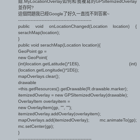
錯.MyLocationOverlay如何和我複寫的GPSItemizedOverlay
並存阿?
這個問題我已經Google了好久一直找不到答案~
-----------------------------------------------
public void onLocationChanged(Location location) {
serachMap(location);
}
public void serachMap(Location location){
GeoPoint gp =
new GeoPoint(
(int)location.getLatitude()*1E6), (int)
(location.getLongitude()*1E6));
mapOverlays.clear();
drawable
=this.getResources().getDrawable(R.drawable.marker);
itemizedOverlay = new GPSItemizedOverlay(drawable);
OverlayItem overlayitem =
new OverlayItem(gp, "", "");
itemizedOverlay.addOverlay(overlayitem);
mapOverlays.add(itemizedOverlay); mc.animateTo(gp);
mc.setCenter(gp);
}
-----------------------------------------------