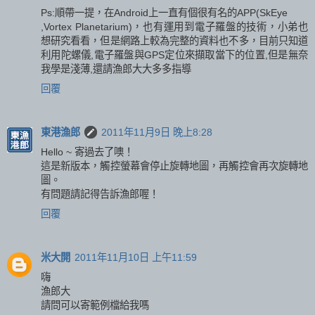
Ps:順帶一提，在Android上一直有個很有名的APP(SkEye
,Vortex Planetarium)，也有運用到電子羅盤的技術，小弟也
想研究看看，但是網路上較為完整的資料也不多，目前只知道
利用陀螺儀,電子羅盤與GPS定位來擷取當下的位置,但是無奈
我學是淺薄,還請漁郎大大多多指導
回覆
東港漁郎
2011年11月9日 晚上8:28
Hello ~ 寄過去了噢！
這是新版本，觸控螢幕會停止旋轉地圖，再觸控會再次旋轉地
圖。
有問題請記得告訴漁郎喔！
回覆
米大開
2011年11月10日 上午11:59
嗨
漁郎大
請問可以寄範例檔給我嗎