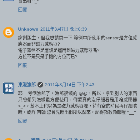
寄出囉 ^_^
回覆
Unknown
2011年3月7日 晚上8:39
謝謝版主，但我想請問一下 範例中所使用的sensor是方位感
應器而非磁力感應器?
電子羅盤不是應該是運用到磁力感應器嗎?
方位不是只是手機的方位而已?
回覆
東港漁郎
2011年3月14日 下午2:43
耶... 考倒漁郎了，漁郎很懶的 @@，所以，拿到別人的東西
只會想到怎樣最方便使用，倒還真的沒仔細看是用啥感應器
>_<，基本上也以為是磁力感應器哩，待有空的時候再仔細瞧
瞧，或許 首翰 您會先瞧出個所以然來，記得教教漁郎喔 ^__^
回覆